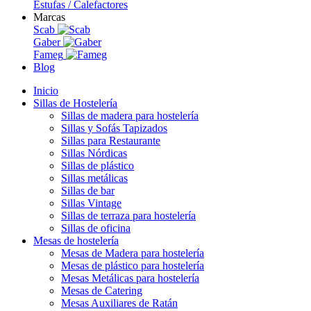
Estufas / Calefactores
Marcas
Scab
Gaber
Fameg
Blog
Inicio
Sillas de Hostelería
Sillas de madera para hostelería
Sillas y Sofás Tapizados
Sillas para Restaurante
Sillas Nórdicas
Sillas de plástico
Sillas metálicas
Sillas de bar
Sillas Vintage
Sillas de terraza para hostelería
Sillas de oficina
Mesas de hostelería
Mesas de Madera para hostelería
Mesas de plástico para hostelería
Mesas Metálicas para hostelería
Mesas de Catering
Mesas Auxiliares de Ratán