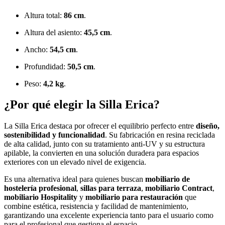
Altura total:
86 cm
.
Altura del asiento:
45,5 cm
.
Ancho:
54,5 cm
.
Profundidad:
50,5 cm
.
Peso:
4,2 kg
.
¿Por qué elegir la Silla Erica?
La Silla Erica destaca por ofrecer el equilibrio perfecto entre
diseño,
sostenibilidad y funcionalidad
. Su fabricación en resina reciclada
de alta calidad, junto con su tratamiento anti-UV y su estructura
apilable, la convierten en una solución duradera para espacios
exteriores con un elevado nivel de exigencia.
Es una alternativa ideal para quienes buscan
mobiliario de
hostelería profesional
,
sillas para terraza
,
mobiliario Contract
,
mobiliario Hospitality
y
mobiliario para restauración
que
combine estética, resistencia y facilidad de mantenimiento,
garantizando una excelente experiencia tanto para el usuario como
para el profesional que gestiona el espacio.