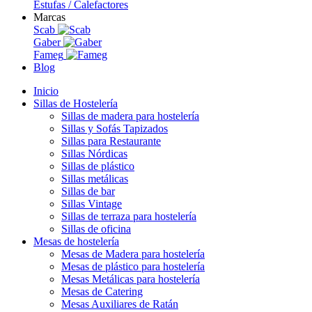
Estufas / Calefactores
Marcas
Scab
Gaber
Fameg
Blog
Inicio
Sillas de Hostelería
Sillas de madera para hostelería
Sillas y Sofás Tapizados
Sillas para Restaurante
Sillas Nórdicas
Sillas de plástico
Sillas metálicas
Sillas de bar
Sillas Vintage
Sillas de terraza para hostelería
Sillas de oficina
Mesas de hostelería
Mesas de Madera para hostelería
Mesas de plástico para hostelería
Mesas Metálicas para hostelería
Mesas de Catering
Mesas Auxiliares de Ratán