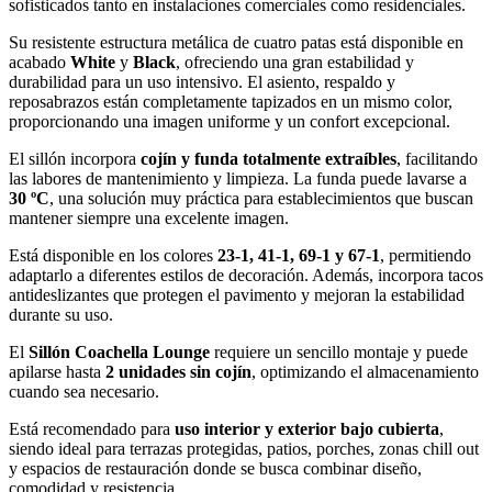
sofisticados tanto en instalaciones comerciales como residenciales.
Su resistente estructura metálica de cuatro patas está disponible en
acabado
White
y
Black
, ofreciendo una gran estabilidad y
durabilidad para un uso intensivo. El asiento, respaldo y
reposabrazos están completamente tapizados en un mismo color,
proporcionando una imagen uniforme y un confort excepcional.
El sillón incorpora
cojín y funda totalmente extraíbles
, facilitando
las labores de mantenimiento y limpieza. La funda puede lavarse a
30 ºC
, una solución muy práctica para establecimientos que buscan
mantener siempre una excelente imagen.
Está disponible en los colores
23-1, 41-1, 69-1 y 67-1
, permitiendo
adaptarlo a diferentes estilos de decoración. Además, incorpora tacos
antideslizantes que protegen el pavimento y mejoran la estabilidad
durante su uso.
El
Sillón Coachella Lounge
requiere un sencillo montaje y puede
apilarse hasta
2 unidades sin cojín
, optimizando el almacenamiento
cuando sea necesario.
Está recomendado para
uso interior y exterior bajo cubierta
,
siendo ideal para terrazas protegidas, patios, porches, zonas chill out
y espacios de restauración donde se busca combinar diseño,
comodidad y resistencia.