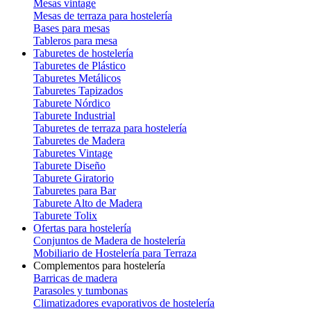
Mesas vintage
Mesas de terraza para hostelería
Bases para mesas
Tableros para mesa
Taburetes de hostelería
Taburetes de Plástico
Taburetes Metálicos
Taburetes Tapizados
Taburete Nórdico
Taburete Industrial
Taburetes de terraza para hostelería
Taburetes de Madera
Taburetes Vintage
Taburete Diseño
Taburete Giratorio
Taburetes para Bar
Taburete Alto de Madera
Taburete Tolix
Ofertas para hostelería
Conjuntos de Madera de hostelería
Mobiliario de Hostelería para Terraza
Complementos para hostelería
Barricas de madera
Parasoles y tumbonas
Climatizadores evaporativos de hostelería