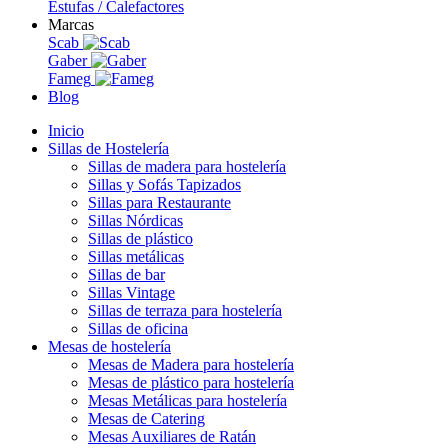
Estufas / Calefactores
Marcas
Scab
Gaber
Fameg
Blog
Inicio
Sillas de Hostelería
Sillas de madera para hostelería
Sillas y Sofás Tapizados
Sillas para Restaurante
Sillas Nórdicas
Sillas de plástico
Sillas metálicas
Sillas de bar
Sillas Vintage
Sillas de terraza para hostelería
Sillas de oficina
Mesas de hostelería
Mesas de Madera para hostelería
Mesas de plástico para hostelería
Mesas Metálicas para hostelería
Mesas de Catering
Mesas Auxiliares de Ratán