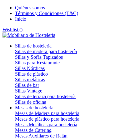
Quiénes somos
Términos y Condiciones (T&C)
Inicio
Wishlist (
)
Sillas de hostelería
Sillas de madera para hostelería
Sillas y Sofás Tapizados
Sillas para Restaurante
Sillas Nórdicas
Sillas de plástico
Sillas metálicas
Sillas de bar
Sillas Vintage
Sillas de terraza para hostelería
Sillas de oficina
Mesas de hostelería
Mesas de Madera para hostelería
Mesas de plástico para hostelería
Mesas Metálicas para hostelería
Mesas de Catering
Mesas Auxiliares de Ratán