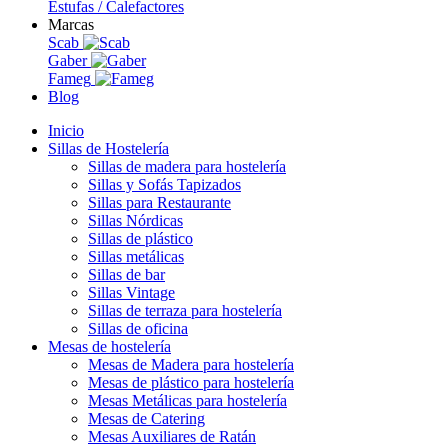
Estufas / Calefactores
Marcas
Scab
Gaber
Fameg
Blog
Inicio
Sillas de Hostelería
Sillas de madera para hostelería
Sillas y Sofás Tapizados
Sillas para Restaurante
Sillas Nórdicas
Sillas de plástico
Sillas metálicas
Sillas de bar
Sillas Vintage
Sillas de terraza para hostelería
Sillas de oficina
Mesas de hostelería
Mesas de Madera para hostelería
Mesas de plástico para hostelería
Mesas Metálicas para hostelería
Mesas de Catering
Mesas Auxiliares de Ratán