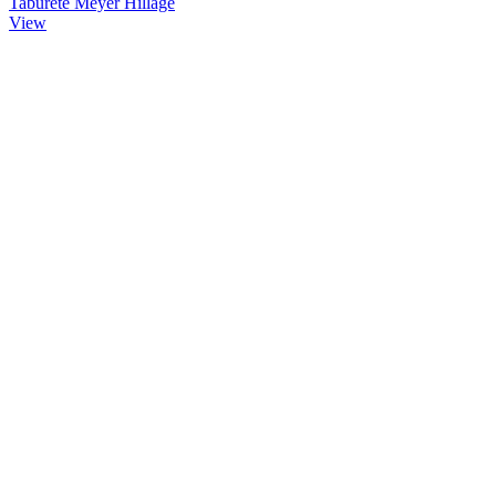
Taburete Meyer Hillage
View