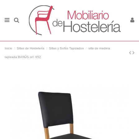
Inicio
Sillas de Hostelería
Sillas y Sofás Tapizados
silla de madera
tapizada BANÚS ref. 652