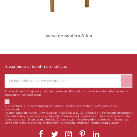
mesa de madera Altea
Suscribirse al boletín de noticias
Puede darse de baja en cualquier momento. Para ello, consulte nuestra información de
contacto en el aviso legal.
Al suscribirse a nuestro boletín de noticias, estás aceptando nuestra política de
privacidad.
Responsable de datos: FJM SILLAS Y MESAS S.L. (B-02550184) | Finalidad: Responder
a la solicitud que me envíes y ofrecerte información | Legitimación: Tu consentimiento de
forma expresa | Destinatario: Imedia Comunicacion mi proveedor de hosting | Derechos:
Tienes derecho al acceso, rectificación, supresión, limitación, portabilidad y olvido.