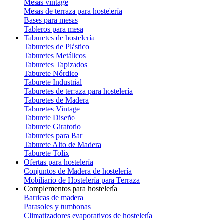
Mesas vintage
Mesas de terraza para hostelería
Bases para mesas
Tableros para mesa
Taburetes de hostelería
Taburetes de Plástico
Taburetes Metálicos
Taburetes Tapizados
Taburete Nórdico
Taburete Industrial
Taburetes de terraza para hostelería
Taburetes de Madera
Taburetes Vintage
Taburete Diseño
Taburete Giratorio
Taburetes para Bar
Taburete Alto de Madera
Taburete Tolix
Ofertas para hostelería
Conjuntos de Madera de hostelería
Mobiliario de Hostelería para Terraza
Complementos para hostelería
Barricas de madera
Parasoles y tumbonas
Climatizadores evaporativos de hostelería