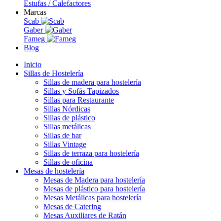
Estufas / Calefactores
Marcas
Scab
Gaber
Fameg
Blog
Inicio
Sillas de Hostelería
Sillas de madera para hostelería
Sillas y Sofás Tapizados
Sillas para Restaurante
Sillas Nórdicas
Sillas de plástico
Sillas metálicas
Sillas de bar
Sillas Vintage
Sillas de terraza para hostelería
Sillas de oficina
Mesas de hostelería
Mesas de Madera para hostelería
Mesas de plástico para hostelería
Mesas Metálicas para hostelería
Mesas de Catering
Mesas Auxiliares de Ratán