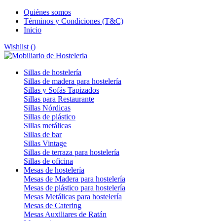
Quiénes somos
Términos y Condiciones (T&C)
Inicio
Wishlist (
)
Sillas de hostelería
Sillas de madera para hostelería
Sillas y Sofás Tapizados
Sillas para Restaurante
Sillas Nórdicas
Sillas de plástico
Sillas metálicas
Sillas de bar
Sillas Vintage
Sillas de terraza para hostelería
Sillas de oficina
Mesas de hostelería
Mesas de Madera para hostelería
Mesas de plástico para hostelería
Mesas Metálicas para hostelería
Mesas de Catering
Mesas Auxiliares de Ratán