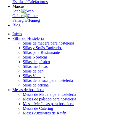
Estufas / Calefactores
Marcas
Scab
Gaber
Fameg
Blog
Inicio
Sillas de Hostelería
Sillas de madera para hostelería
Sillas y Sofás Tapizados
Sillas para Restaurante
Sillas Nórdicas
Sillas de plástico
Sillas metálicas
Sillas de bar
Sillas Vintage
Sillas de terraza para hostelería
Sillas de oficina
Mesas de hostelería
Mesas de Madera para hostelería
Mesas de plástico para hostelería
Mesas Metálicas para hostelería
Mesas de Catering
Mesas Auxiliares de Ratán