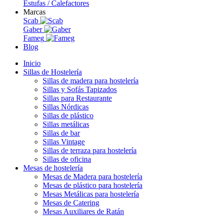
Estufas / Calefactores
Marcas
Scab
Gaber
Fameg
Blog
Inicio
Sillas de Hostelería
Sillas de madera para hostelería
Sillas y Sofás Tapizados
Sillas para Restaurante
Sillas Nórdicas
Sillas de plástico
Sillas metálicas
Sillas de bar
Sillas Vintage
Sillas de terraza para hostelería
Sillas de oficina
Mesas de hostelería
Mesas de Madera para hostelería
Mesas de plástico para hostelería
Mesas Metálicas para hostelería
Mesas de Catering
Mesas Auxiliares de Ratán