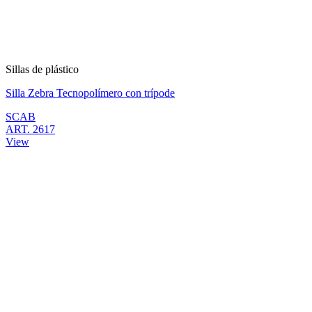
Sillas de plástico
Silla Zebra Tecnopolímero con trípode
SCAB
ART. 2617
View