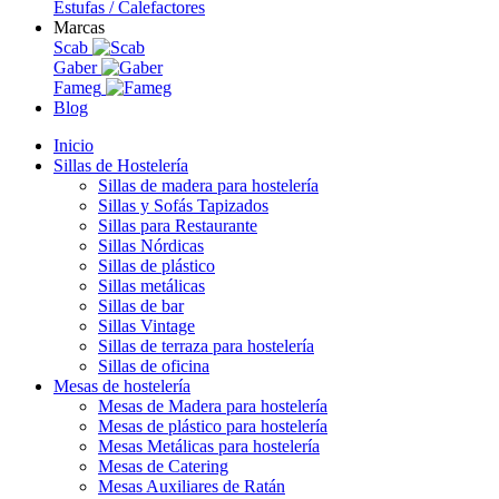
Estufas / Calefactores
Marcas
Scab
Gaber
Fameg
Blog
Inicio
Sillas de Hostelería
Sillas de madera para hostelería
Sillas y Sofás Tapizados
Sillas para Restaurante
Sillas Nórdicas
Sillas de plástico
Sillas metálicas
Sillas de bar
Sillas Vintage
Sillas de terraza para hostelería
Sillas de oficina
Mesas de hostelería
Mesas de Madera para hostelería
Mesas de plástico para hostelería
Mesas Metálicas para hostelería
Mesas de Catering
Mesas Auxiliares de Ratán