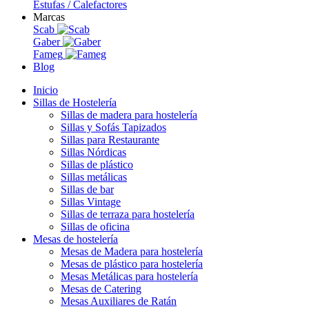
Estufas / Calefactores
Marcas
Scab
Gaber
Fameg
Blog
Inicio
Sillas de Hostelería
Sillas de madera para hostelería
Sillas y Sofás Tapizados
Sillas para Restaurante
Sillas Nórdicas
Sillas de plástico
Sillas metálicas
Sillas de bar
Sillas Vintage
Sillas de terraza para hostelería
Sillas de oficina
Mesas de hostelería
Mesas de Madera para hostelería
Mesas de plástico para hostelería
Mesas Metálicas para hostelería
Mesas de Catering
Mesas Auxiliares de Ratán