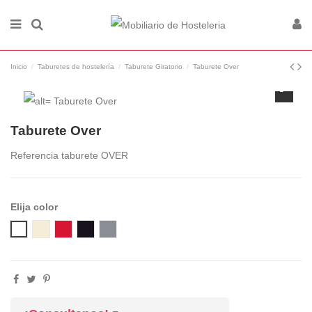
Inicio
Taburetes de hostelería
Taburete Giratorio
Taburete Over
Taburete Over
Referencia
taburete OVER
Elija color
01 BEIGE
06 RED
10 BLACK
14 PEARL GREY
00 WHITE