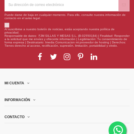
Puede darse de baja en cualquier momento. Para ello, consulte nuestra información de
contacto en el aviso legal.
Al suscribirse a nuestro boletín de noticias, estás aceptando nuestra política de
privacidad.
Responsable de datos: FJM SILLAS Y MESAS S.L. (B-02550184) | Finalidad: Responder
a la solicitud que me envíes y ofrecerte información | Legitimación: Tu consentimiento de
forma expresa | Destinatario: Imedia Comunicacion mi proveedor de hosting | Derechos:
Tienes derecho al acceso, rectificación, supresión, limitación, portabilidad y olvido.
MI CUENTA
INFORMACIÓN
CONTACTO