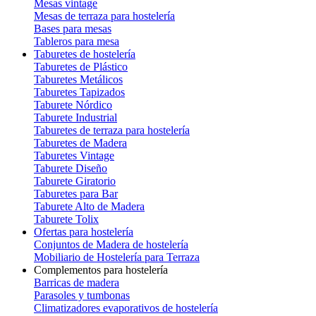
Mesas vintage
Mesas de terraza para hostelería
Bases para mesas
Tableros para mesa
Taburetes de hostelería
Taburetes de Plástico
Taburetes Metálicos
Taburetes Tapizados
Taburete Nórdico
Taburete Industrial
Taburetes de terraza para hostelería
Taburetes de Madera
Taburetes Vintage
Taburete Diseño
Taburete Giratorio
Taburetes para Bar
Taburete Alto de Madera
Taburete Tolix
Ofertas para hostelería
Conjuntos de Madera de hostelería
Mobiliario de Hostelería para Terraza
Complementos para hostelería
Barricas de madera
Parasoles y tumbonas
Climatizadores evaporativos de hostelería