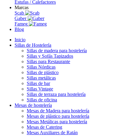
Estufas / Calefactores
Marcas
Scab
Gaber
Fameg
Blog
Inicio
Sillas de Hostelería
Sillas de madera para hostelería
Sillas y Sofás Tapizados
Sillas para Restaurante
Sillas Nórdicas
Sillas de plástico
Sillas metálicas
Sillas de bar
Sillas Vintage
Sillas de terraza para hostelería
Sillas de oficina
Mesas de hostelería
Mesas de Madera para hostelería
Mesas de plástico para hostelería
Mesas Metálicas para hostelería
Mesas de Catering
Mesas Auxiliares de Ratán