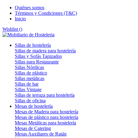
Quiénes somos
Términos y Condiciones (T&C)
Inicio
Wishlist (
)
Sillas de hostelería
Sillas de madera para hostelería
Sillas y Sofás Tapizados
Sillas para Restaurante
Sillas Nórdicas
Sillas de plástico
Sillas metálicas
Sillas de bar
Sillas Vintage
Sillas de terraza para hostelería
Sillas de oficina
Mesas de hostelería
Mesas de Madera para hostelería
Mesas de plástico para hostelería
Mesas Metálicas para hostelería
Mesas de Catering
Mesas Auxiliares de Ratán