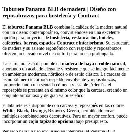
Taburete Panama BLB de madera | Diseño con
reposabrazos para hostelería y Contract
El
taburete Panama BLB
combina la calidez de la madera natural
con un diseño contemporáneo, convirtiéndose en una excelente
opción para proyectos de
hostelería, restauración, hoteles,
cafeterías, barras, espacios Contract e interiorismo
. Su estructura
de madera y su asiento ergonómico con respaldo y reposabrazos
ofrecen un elevado nivel de confort para un uso prolongado.
La estructura está disponible en
madera de haya o roble natural
,
aportando un acabado elegante y resistente que se integra fácilmente
en ambientes modernos, nórdicos o de estilo clásico. La carcasa de
tecnopolímero incorpora respaldo envolvente y reposabrazos,
proporcionando una sentada cómoda y estable. Además, el
reposapiés se presenta en el mismo color que la carcasa, creando un
conjunto armonioso y de gran valor estético.
El taburete está disponible con carcasa y reposapiés en los colores
White, Black, Orange, Brown y Green
, permitiendo crear
múltiples combinaciones decorativas. Para un mayor confort, puede
incorporar un
cojín tapizado opcional
bajo presupuesto.
Pensado para un uso exclusivo en interiores, el Panama BLB