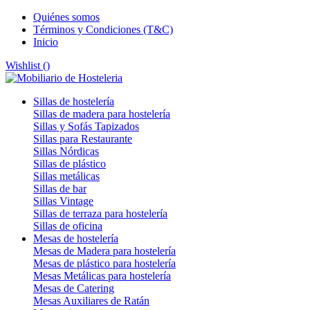
Quiénes somos
Términos y Condiciones (T&C)
Inicio
Wishlist (
)
Sillas de hostelería
Sillas de madera para hostelería
Sillas y Sofás Tapizados
Sillas para Restaurante
Sillas Nórdicas
Sillas de plástico
Sillas metálicas
Sillas de bar
Sillas Vintage
Sillas de terraza para hostelería
Sillas de oficina
Mesas de hostelería
Mesas de Madera para hostelería
Mesas de plástico para hostelería
Mesas Metálicas para hostelería
Mesas de Catering
Mesas Auxiliares de Ratán