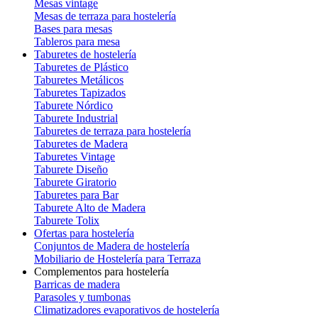
Mesas vintage
Mesas de terraza para hostelería
Bases para mesas
Tableros para mesa
Taburetes de hostelería
Taburetes de Plástico
Taburetes Metálicos
Taburetes Tapizados
Taburete Nórdico
Taburete Industrial
Taburetes de terraza para hostelería
Taburetes de Madera
Taburetes Vintage
Taburete Diseño
Taburete Giratorio
Taburetes para Bar
Taburete Alto de Madera
Taburete Tolix
Ofertas para hostelería
Conjuntos de Madera de hostelería
Mobiliario de Hostelería para Terraza
Complementos para hostelería
Barricas de madera
Parasoles y tumbonas
Climatizadores evaporativos de hostelería