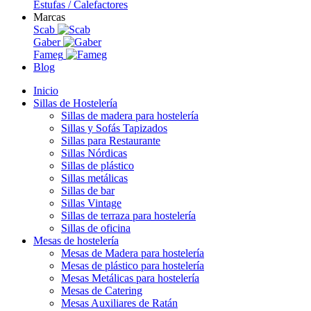
Estufas / Calefactores
Marcas
Scab
Gaber
Fameg
Blog
Inicio
Sillas de Hostelería
Sillas de madera para hostelería
Sillas y Sofás Tapizados
Sillas para Restaurante
Sillas Nórdicas
Sillas de plástico
Sillas metálicas
Sillas de bar
Sillas Vintage
Sillas de terraza para hostelería
Sillas de oficina
Mesas de hostelería
Mesas de Madera para hostelería
Mesas de plástico para hostelería
Mesas Metálicas para hostelería
Mesas de Catering
Mesas Auxiliares de Ratán