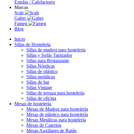
Estufas / Calefactores
Marcas
Scab
Gaber
Fameg
Blog
Inicio
Sillas de Hostelería
Sillas de madera para hostelería
Sillas y Sofás Tapizados
Sillas para Restaurante
Sillas Nórdicas
Sillas de plástico
Sillas metálicas
Sillas de bar
Sillas Vintage
Sillas de terraza para hostelería
Sillas de oficina
Mesas de hostelería
Mesas de Madera para hostelería
Mesas de plástico para hostelería
Mesas Metálicas para hostelería
Mesas de Catering
Mesas Auxiliares de Ratán