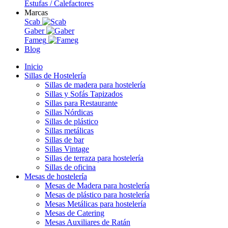
Estufas / Calefactores
Marcas
Scab
Gaber
Fameg
Blog
Inicio
Sillas de Hostelería
Sillas de madera para hostelería
Sillas y Sofás Tapizados
Sillas para Restaurante
Sillas Nórdicas
Sillas de plástico
Sillas metálicas
Sillas de bar
Sillas Vintage
Sillas de terraza para hostelería
Sillas de oficina
Mesas de hostelería
Mesas de Madera para hostelería
Mesas de plástico para hostelería
Mesas Metálicas para hostelería
Mesas de Catering
Mesas Auxiliares de Ratán