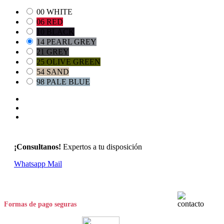
00 WHITE
06 RED
10 BLACK
14 PEARL GREY
21 GREY
25 OLIVE GREEN
54 SAND
98 PALE BLUE
¡Consultanos!
Expertos a tu disposición
Whatsapp
Mail
Formas de pago seguras