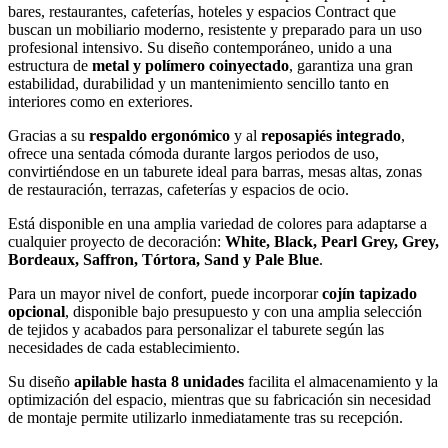
bares, restaurantes, cafeterías, hoteles y espacios Contract que
buscan un mobiliario moderno, resistente y preparado para un uso
profesional intensivo. Su diseño contemporáneo, unido a una
estructura de
metal y polímero coinyectado
, garantiza una gran
estabilidad, durabilidad y un mantenimiento sencillo tanto en
interiores como en exteriores.
Gracias a su
respaldo ergonómico
y al
reposapiés integrado
,
ofrece una sentada cómoda durante largos periodos de uso,
convirtiéndose en un taburete ideal para barras, mesas altas, zonas
de restauración, terrazas, cafeterías y espacios de ocio.
Está disponible en una amplia variedad de colores para adaptarse a
cualquier proyecto de decoración:
White, Black, Pearl Grey, Grey,
Bordeaux, Saffron, Tórtora, Sand y Pale Blue
.
Para un mayor nivel de confort, puede incorporar
cojín tapizado
opcional
, disponible bajo presupuesto y con una amplia selección
de tejidos y acabados para personalizar el taburete según las
necesidades de cada establecimiento.
Su diseño
apilable hasta 8 unidades
facilita el almacenamiento y la
optimización del espacio, mientras que su fabricación sin necesidad
de montaje permite utilizarlo inmediatamente tras su recepción.