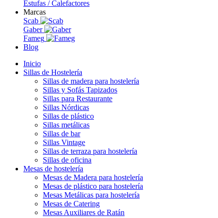
Estufas / Calefactores
Marcas
Scab
Gaber
Fameg
Blog
Inicio
Sillas de Hostelería
Sillas de madera para hostelería
Sillas y Sofás Tapizados
Sillas para Restaurante
Sillas Nórdicas
Sillas de plástico
Sillas metálicas
Sillas de bar
Sillas Vintage
Sillas de terraza para hostelería
Sillas de oficina
Mesas de hostelería
Mesas de Madera para hostelería
Mesas de plástico para hostelería
Mesas Metálicas para hostelería
Mesas de Catering
Mesas Auxiliares de Ratán