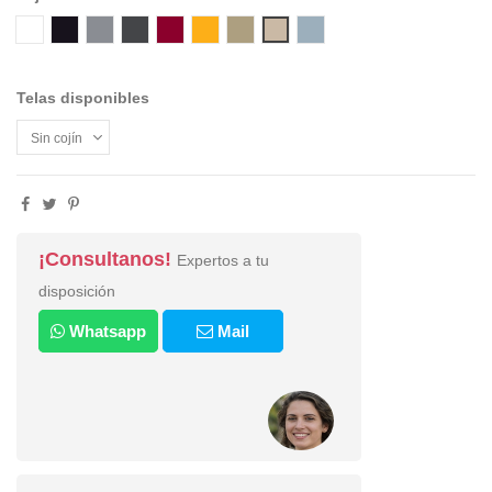
00 WHITE
10 BLACK
14 PEARL GREY
21 GREY
22 BORDEAUX
38 SAFFRON
52 TORTORA
98 PALE BLUE
54 SAND
Telas disponibles
¡Consultanos!
Expertos a tu
disposición
Whatsapp
Mail