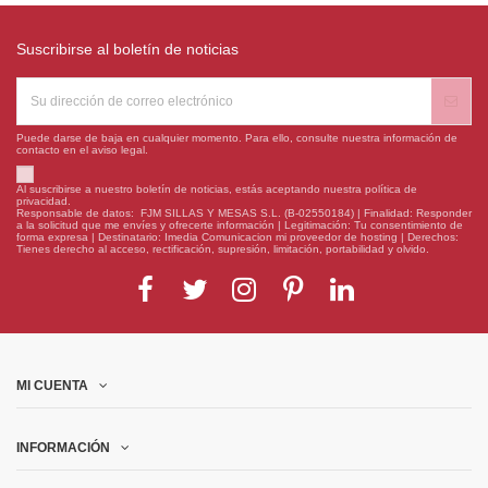
Suscribirse al boletín de noticias
Puede darse de baja en cualquier momento. Para ello, consulte nuestra información de
contacto en el aviso legal.
Al suscribirse a nuestro boletín de noticias, estás aceptando nuestra política de
privacidad.
Responsable de datos: FJM SILLAS Y MESAS S.L. (B-02550184) | Finalidad: Responder
a la solicitud que me envíes y ofrecerte información | Legitimación: Tu consentimiento de
forma expresa | Destinatario: Imedia Comunicacion mi proveedor de hosting | Derechos:
Tienes derecho al acceso, rectificación, supresión, limitación, portabilidad y olvido.
MI CUENTA
INFORMACIÓN