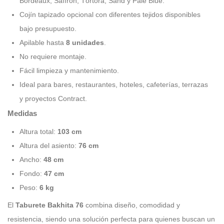
Bordeaux, Saffron, Tórtora, Sand y Pale Blue.
Cojín tapizado opcional con diferentes tejidos disponibles
bajo presupuesto.
Apilable hasta
8 unidades
.
No requiere montaje.
Fácil limpieza y mantenimiento.
Ideal para bares, restaurantes, hoteles, cafeterías, terrazas
y proyectos Contract.
Medidas
Altura total:
103 cm
Altura del asiento:
76 cm
Ancho:
48 cm
Fondo:
47 cm
Peso:
6 kg
El
Taburete Bakhita 76
combina diseño, comodidad y
resistencia, siendo una solución perfecta para quienes buscan un