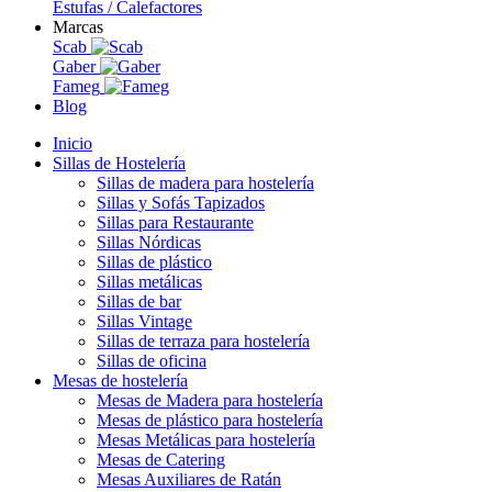
Estufas / Calefactores
Marcas
Scab
Gaber
Fameg
Blog
Inicio
Sillas de Hostelería
Sillas de madera para hostelería
Sillas y Sofás Tapizados
Sillas para Restaurante
Sillas Nórdicas
Sillas de plástico
Sillas metálicas
Sillas de bar
Sillas Vintage
Sillas de terraza para hostelería
Sillas de oficina
Mesas de hostelería
Mesas de Madera para hostelería
Mesas de plástico para hostelería
Mesas Metálicas para hostelería
Mesas de Catering
Mesas Auxiliares de Ratán