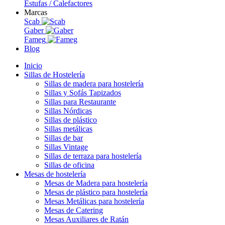
Estufas / Calefactores
Marcas
Scab
Gaber
Fameg
Blog
Inicio
Sillas de Hostelería
Sillas de madera para hostelería
Sillas y Sofás Tapizados
Sillas para Restaurante
Sillas Nórdicas
Sillas de plástico
Sillas metálicas
Sillas de bar
Sillas Vintage
Sillas de terraza para hostelería
Sillas de oficina
Mesas de hostelería
Mesas de Madera para hostelería
Mesas de plástico para hostelería
Mesas Metálicas para hostelería
Mesas de Catering
Mesas Auxiliares de Ratán