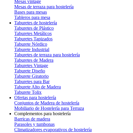
Mesas vintage
Mesas de terraza para hostelería
Bases para mesas
Tableros para mesa
Taburetes de hostelería
Taburetes de Plástico
Taburetes Metálicos
Taburetes Tapizados
Taburete Nórdico
Taburete Industrial
Taburetes de terraza para hostelería
Taburetes de Madera
Taburetes Vintage
Taburete Diseño
Taburete Giratorio
Taburetes para Bar
Taburete Alto de Madera
Taburete Tolix
Ofertas para hostelería
Conjuntos de Madera de hostelería
Mobiliario de Hostelería para Terraza
Complementos para hostelería
Barricas de madera
Parasoles y tumbonas
Climatizadores evaporativos de hostelería