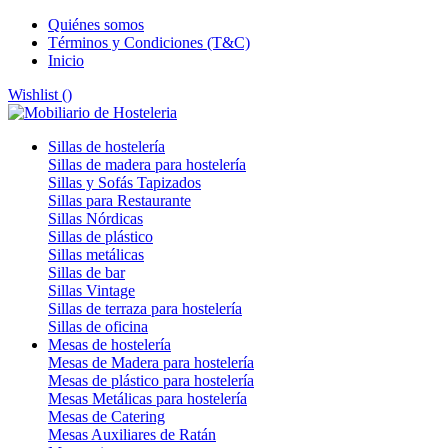
Quiénes somos
Términos y Condiciones (T&C)
Inicio
Wishlist (
)
Sillas de hostelería
Sillas de madera para hostelería
Sillas y Sofás Tapizados
Sillas para Restaurante
Sillas Nórdicas
Sillas de plástico
Sillas metálicas
Sillas de bar
Sillas Vintage
Sillas de terraza para hostelería
Sillas de oficina
Mesas de hostelería
Mesas de Madera para hostelería
Mesas de plástico para hostelería
Mesas Metálicas para hostelería
Mesas de Catering
Mesas Auxiliares de Ratán