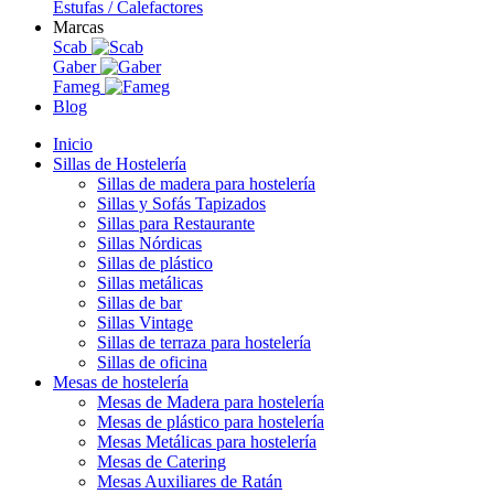
Estufas / Calefactores
Marcas
Scab
Gaber
Fameg
Blog
Inicio
Sillas de Hostelería
Sillas de madera para hostelería
Sillas y Sofás Tapizados
Sillas para Restaurante
Sillas Nórdicas
Sillas de plástico
Sillas metálicas
Sillas de bar
Sillas Vintage
Sillas de terraza para hostelería
Sillas de oficina
Mesas de hostelería
Mesas de Madera para hostelería
Mesas de plástico para hostelería
Mesas Metálicas para hostelería
Mesas de Catering
Mesas Auxiliares de Ratán