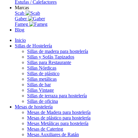
Estufas / Calefactores
Marcas
Scab
Gaber
Fameg
Blog
Inicio
Sillas de Hostelería
Sillas de madera para hostelería
Sillas y Sofás Tapizados
Sillas para Restaurante
Sillas Nórdicas
Sillas de plástico
Sillas metálicas
Sillas de bar
Sillas Vintage
Sillas de terraza para hostelería
Sillas de oficina
Mesas de hostelería
Mesas de Madera para hostelería
Mesas de plástico para hostelería
Mesas Metálicas para hostelería
Mesas de Catering
Mesas Auxiliares de Ratán