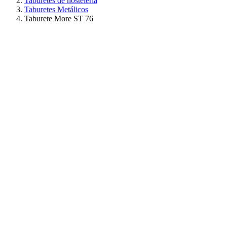
Taburetes de hostelería
Taburetes Metálicos
Taburete More ST 76