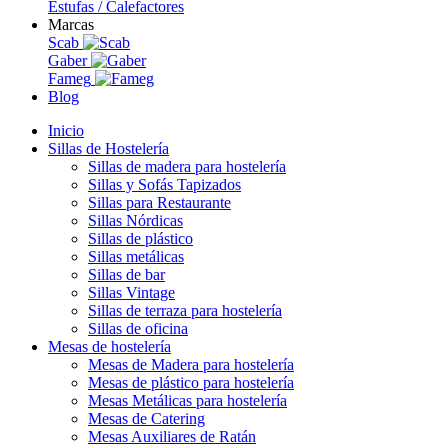
Estufas / Calefactores
Marcas
Scab
Gaber
Fameg
Blog
Inicio
Sillas de Hostelería
Sillas de madera para hostelería
Sillas y Sofás Tapizados
Sillas para Restaurante
Sillas Nórdicas
Sillas de plástico
Sillas metálicas
Sillas de bar
Sillas Vintage
Sillas de terraza para hostelería
Sillas de oficina
Mesas de hostelería
Mesas de Madera para hostelería
Mesas de plástico para hostelería
Mesas Metálicas para hostelería
Mesas de Catering
Mesas Auxiliares de Ratán