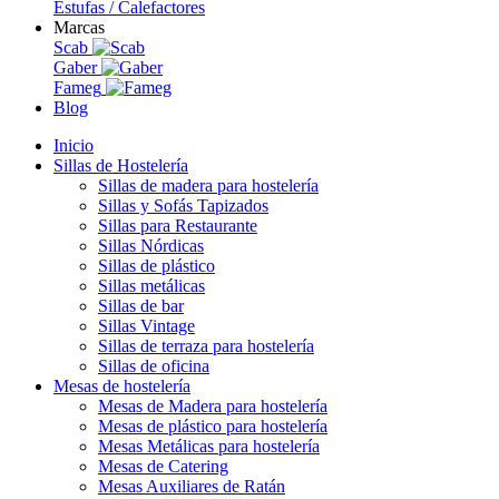
Estufas / Calefactores
Marcas
Scab
Gaber
Fameg
Blog
Inicio
Sillas de Hostelería
Sillas de madera para hostelería
Sillas y Sofás Tapizados
Sillas para Restaurante
Sillas Nórdicas
Sillas de plástico
Sillas metálicas
Sillas de bar
Sillas Vintage
Sillas de terraza para hostelería
Sillas de oficina
Mesas de hostelería
Mesas de Madera para hostelería
Mesas de plástico para hostelería
Mesas Metálicas para hostelería
Mesas de Catering
Mesas Auxiliares de Ratán