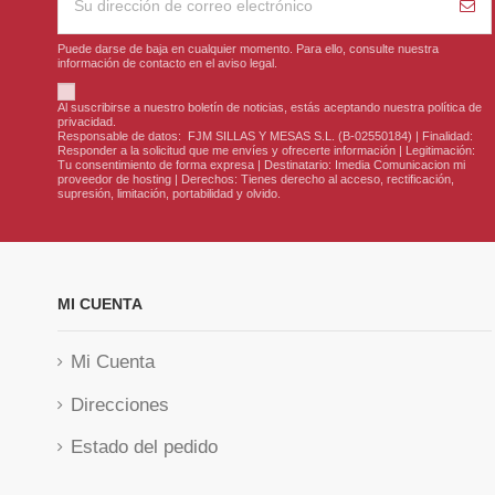
Puede darse de baja en cualquier momento. Para ello, consulte nuestra
información de contacto en el aviso legal.
Al suscribirse a nuestro boletín de noticias, estás aceptando nuestra política de
privacidad.
Responsable de datos: FJM SILLAS Y MESAS S.L. (B-02550184) | Finalidad:
Responder a la solicitud que me envíes y ofrecerte información | Legitimación:
Tu consentimiento de forma expresa | Destinatario: Imedia Comunicacion mi
proveedor de hosting | Derechos: Tienes derecho al acceso, rectificación,
supresión, limitación, portabilidad y olvido.
MI CUENTA
Mi Cuenta
Direcciones
Estado del pedido