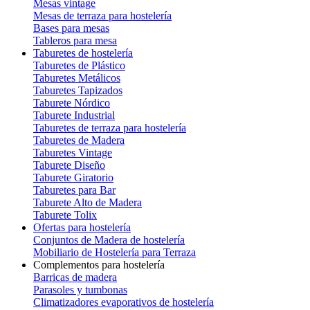
Mesas vintage
Mesas de terraza para hostelería
Bases para mesas
Tableros para mesa
Taburetes de hostelería
Taburetes de Plástico
Taburetes Metálicos
Taburetes Tapizados
Taburete Nórdico
Taburete Industrial
Taburetes de terraza para hostelería
Taburetes de Madera
Taburetes Vintage
Taburete Diseño
Taburete Giratorio
Taburetes para Bar
Taburete Alto de Madera
Taburete Tolix
Ofertas para hostelería
Conjuntos de Madera de hostelería
Mobiliario de Hostelería para Terraza
Complementos para hostelería
Barricas de madera
Parasoles y tumbonas
Climatizadores evaporativos de hostelería