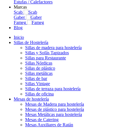
Estufas / Calefactores
Marcas
Scab
Gaber
Fameg
Blog
Inicio
Sillas de Hostelería
Sillas de madera para hostelería
Sillas y Sofás Tapizados
Sillas para Restaurante
Sillas Nórdicas
Sillas de plástico
Sillas metálicas
Sillas de bar
Sillas Vintage
Sillas de terraza para hostelería
Sillas de oficina
Mesas de hostelería
Mesas de Madera para hostelería
Mesas de plástico para hostelería
Mesas Metálicas para hostelería
Mesas de Catering
Mesas Auxiliares de Ratán