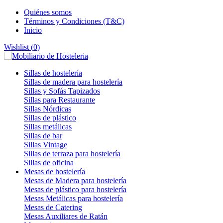
Quiénes somos
Términos y Condiciones (T&C)
Inicio
Wishlist (
0
)
Sillas de hostelería
Sillas de madera para hostelería
Sillas y Sofás Tapizados
Sillas para Restaurante
Sillas Nórdicas
Sillas de plástico
Sillas metálicas
Sillas de bar
Sillas Vintage
Sillas de terraza para hostelería
Sillas de oficina
Mesas de hostelería
Mesas de Madera para hostelería
Mesas de plástico para hostelería
Mesas Metálicas para hostelería
Mesas de Catering
Mesas Auxiliares de Ratán