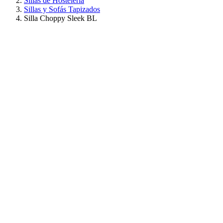
Sillas de Hostelería
Sillas y Sofás Tapizados
Silla Choppy Sleek BL