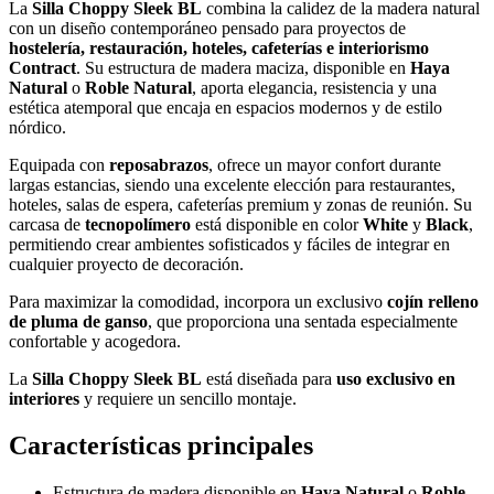
La
Silla Choppy Sleek BL
combina la calidez de la madera natural
con un diseño contemporáneo pensado para proyectos de
hostelería, restauración, hoteles, cafeterías e interiorismo
Contract
. Su estructura de madera maciza, disponible en
Haya
Natural
o
Roble Natural
, aporta elegancia, resistencia y una
estética atemporal que encaja en espacios modernos y de estilo
nórdico.
Equipada con
reposabrazos
, ofrece un mayor confort durante
largas estancias, siendo una excelente elección para restaurantes,
hoteles, salas de espera, cafeterías premium y zonas de reunión. Su
carcasa de
tecnopolímero
está disponible en color
White
y
Black
,
permitiendo crear ambientes sofisticados y fáciles de integrar en
cualquier proyecto de decoración.
Para maximizar la comodidad, incorpora un exclusivo
cojín relleno
de pluma de ganso
, que proporciona una sentada especialmente
confortable y acogedora.
La
Silla Choppy Sleek BL
está diseñada para
uso exclusivo en
interiores
y requiere un sencillo montaje.
Características principales
Estructura de madera disponible en
Haya Natural
o
Roble