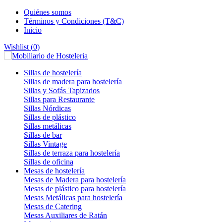
Quiénes somos
Términos y Condiciones (T&C)
Inicio
Wishlist (
0
)
Sillas de hostelería
Sillas de madera para hostelería
Sillas y Sofás Tapizados
Sillas para Restaurante
Sillas Nórdicas
Sillas de plástico
Sillas metálicas
Sillas de bar
Sillas Vintage
Sillas de terraza para hostelería
Sillas de oficina
Mesas de hostelería
Mesas de Madera para hostelería
Mesas de plástico para hostelería
Mesas Metálicas para hostelería
Mesas de Catering
Mesas Auxiliares de Ratán