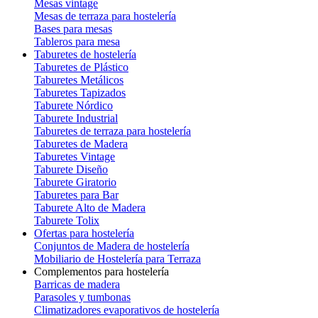
Mesas vintage
Mesas de terraza para hostelería
Bases para mesas
Tableros para mesa
Taburetes de hostelería
Taburetes de Plástico
Taburetes Metálicos
Taburetes Tapizados
Taburete Nórdico
Taburete Industrial
Taburetes de terraza para hostelería
Taburetes de Madera
Taburetes Vintage
Taburete Diseño
Taburete Giratorio
Taburetes para Bar
Taburete Alto de Madera
Taburete Tolix
Ofertas para hostelería
Conjuntos de Madera de hostelería
Mobiliario de Hostelería para Terraza
Complementos para hostelería
Barricas de madera
Parasoles y tumbonas
Climatizadores evaporativos de hostelería