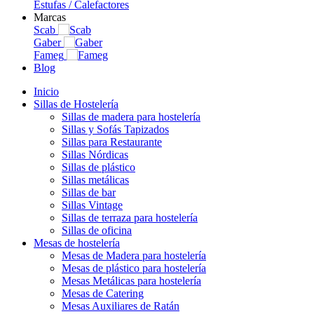
Estufas / Calefactores
Marcas
Scab
Gaber
Fameg
Blog
Inicio
Sillas de Hostelería
Sillas de madera para hostelería
Sillas y Sofás Tapizados
Sillas para Restaurante
Sillas Nórdicas
Sillas de plástico
Sillas metálicas
Sillas de bar
Sillas Vintage
Sillas de terraza para hostelería
Sillas de oficina
Mesas de hostelería
Mesas de Madera para hostelería
Mesas de plástico para hostelería
Mesas Metálicas para hostelería
Mesas de Catering
Mesas Auxiliares de Ratán