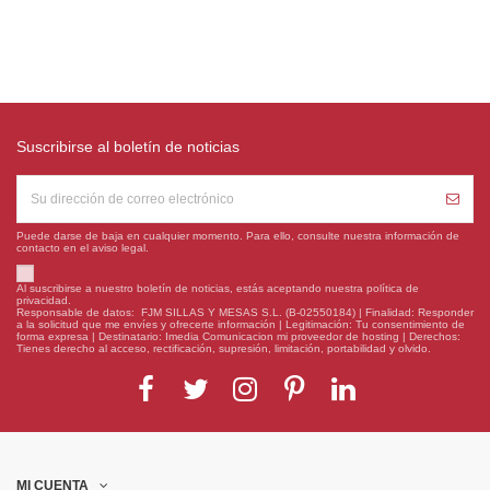
Suscribirse al boletín de noticias
Puede darse de baja en cualquier momento. Para ello, consulte nuestra información de
contacto en el aviso legal.
Al suscribirse a nuestro boletín de noticias, estás aceptando nuestra política de
privacidad.
Responsable de datos: FJM SILLAS Y MESAS S.L. (B-02550184) | Finalidad: Responder
a la solicitud que me envíes y ofrecerte información | Legitimación: Tu consentimiento de
forma expresa | Destinatario: Imedia Comunicacion mi proveedor de hosting | Derechos:
Tienes derecho al acceso, rectificación, supresión, limitación, portabilidad y olvido.
MI CUENTA