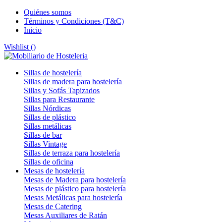
Quiénes somos
Términos y Condiciones (T&C)
Inicio
Wishlist (
)
Sillas de hostelería
Sillas de madera para hostelería
Sillas y Sofás Tapizados
Sillas para Restaurante
Sillas Nórdicas
Sillas de plástico
Sillas metálicas
Sillas de bar
Sillas Vintage
Sillas de terraza para hostelería
Sillas de oficina
Mesas de hostelería
Mesas de Madera para hostelería
Mesas de plástico para hostelería
Mesas Metálicas para hostelería
Mesas de Catering
Mesas Auxiliares de Ratán