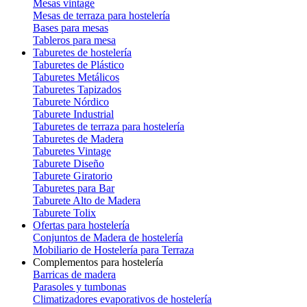
Mesas vintage
Mesas de terraza para hostelería
Bases para mesas
Tableros para mesa
Taburetes de hostelería
Taburetes de Plástico
Taburetes Metálicos
Taburetes Tapizados
Taburete Nórdico
Taburete Industrial
Taburetes de terraza para hostelería
Taburetes de Madera
Taburetes Vintage
Taburete Diseño
Taburete Giratorio
Taburetes para Bar
Taburete Alto de Madera
Taburete Tolix
Ofertas para hostelería
Conjuntos de Madera de hostelería
Mobiliario de Hostelería para Terraza
Complementos para hostelería
Barricas de madera
Parasoles y tumbonas
Climatizadores evaporativos de hostelería