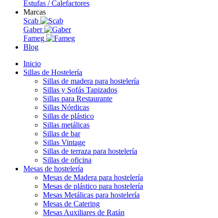
Estufas / Calefactores
Marcas
Scab
Gaber
Fameg
Blog
Inicio
Sillas de Hostelería
Sillas de madera para hostelería
Sillas y Sofás Tapizados
Sillas para Restaurante
Sillas Nórdicas
Sillas de plástico
Sillas metálicas
Sillas de bar
Sillas Vintage
Sillas de terraza para hostelería
Sillas de oficina
Mesas de hostelería
Mesas de Madera para hostelería
Mesas de plástico para hostelería
Mesas Metálicas para hostelería
Mesas de Catering
Mesas Auxiliares de Ratán