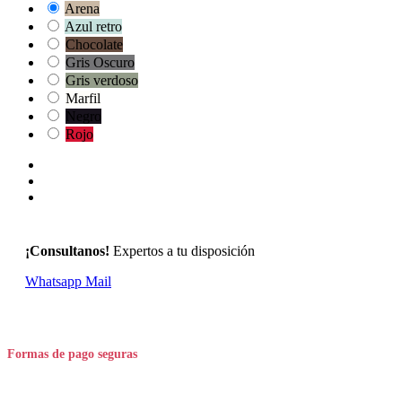
Arena
Azul retro
Chocolate
Gris Oscuro
Gris verdoso
Marfil
Negro
Rojo
¡Consultanos!
Expertos a tu disposición
Whatsapp
Mail
Formas de pago seguras