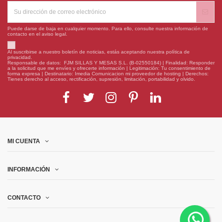
Puede darse de baja en cualquier momento. Para ello, consulte nuestra información de
contacto en el aviso legal.
Al suscribirse a nuestro boletín de noticias, estás aceptando nuestra política de
privacidad.
Responsable de datos: FJM SILLAS Y MESAS S.L. (B-02550184) | Finalidad: Responder
a la solicitud que me envíes y ofrecerte información | Legitimación: Tu consentimiento de
forma expresa | Destinatario: Imedia Comunicacion mi proveedor de hosting | Derechos:
Tienes derecho al acceso, rectificación, supresión, limitación, portabilidad y olvido.
MI CUENTA
INFORMACIÓN
CONTACTO