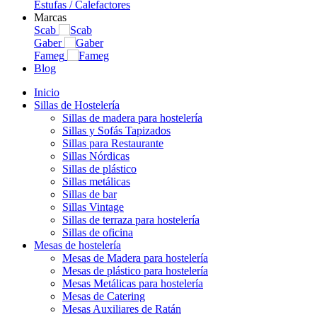
Estufas / Calefactores
Marcas
Scab
Gaber
Fameg
Blog
Inicio
Sillas de Hostelería
Sillas de madera para hostelería
Sillas y Sofás Tapizados
Sillas para Restaurante
Sillas Nórdicas
Sillas de plástico
Sillas metálicas
Sillas de bar
Sillas Vintage
Sillas de terraza para hostelería
Sillas de oficina
Mesas de hostelería
Mesas de Madera para hostelería
Mesas de plástico para hostelería
Mesas Metálicas para hostelería
Mesas de Catering
Mesas Auxiliares de Ratán