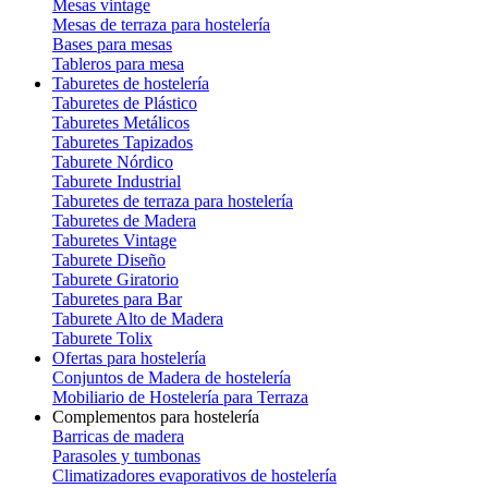
Mesas vintage
Mesas de terraza para hostelería
Bases para mesas
Tableros para mesa
Taburetes de hostelería
Taburetes de Plástico
Taburetes Metálicos
Taburetes Tapizados
Taburete Nórdico
Taburete Industrial
Taburetes de terraza para hostelería
Taburetes de Madera
Taburetes Vintage
Taburete Diseño
Taburete Giratorio
Taburetes para Bar
Taburete Alto de Madera
Taburete Tolix
Ofertas para hostelería
Conjuntos de Madera de hostelería
Mobiliario de Hostelería para Terraza
Complementos para hostelería
Barricas de madera
Parasoles y tumbonas
Climatizadores evaporativos de hostelería