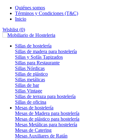
Quiénes somos
Términos y Condiciones (T&C)
Inicio
Wishlist (
0
)
Sillas de hostelería
Sillas de madera para hostelería
Sillas y Sofás Tapizados
Sillas para Restaurante
Sillas Nórdicas
Sillas de plástico
Sillas metálicas
Sillas de bar
Sillas Vintage
Sillas de terraza para hostelería
Sillas de oficina
Mesas de hostelería
Mesas de Madera para hostelería
Mesas de plástico para hostelería
Mesas Metálicas para hostelería
Mesas de Catering
Mesas Auxiliares de Ratán