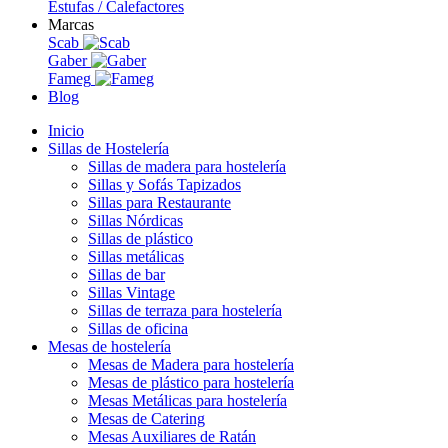
Estufas / Calefactores
Marcas
Scab
Gaber
Fameg
Blog
Inicio
Sillas de Hostelería
Sillas de madera para hostelería
Sillas y Sofás Tapizados
Sillas para Restaurante
Sillas Nórdicas
Sillas de plástico
Sillas metálicas
Sillas de bar
Sillas Vintage
Sillas de terraza para hostelería
Sillas de oficina
Mesas de hostelería
Mesas de Madera para hostelería
Mesas de plástico para hostelería
Mesas Metálicas para hostelería
Mesas de Catering
Mesas Auxiliares de Ratán