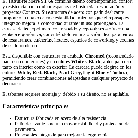
El
Taburete More ST 66
combina diseño contemporáneo, confort
y resistencia para equipar espacios de hostelería, restauración y
proyectos Contract. Su estructura de acero con patín deslizante
proporciona una excelente estabilidad, mientras que el reposapiés
integrado mejora la comodidad durante un uso prolongado. La
carcasa de tecnopolímero con respaldo y reposabrazos ofrece una
sentada ergonómica, convirtiéndolo en una opción ideal para barras
de restaurantes, cafeterías, hoteles, espacios de coworking y cocinas
de estilo moderno.
Está disponible con estructura en acabado
Chromed
(recomendado
para uso en interiores) y en colores
White
y
Black
, aptos para uso
tanto en interior como en exterior. La carcasa puede elegirse en los
colores
White, Red, Black, Pearl Grey, Light Blue
y
Tórtora
,
permitiendo crear combinaciones adaptadas a cualquier proyecto de
decoración.
El taburete requiere montaje y, debido a su diseño, no es apilable.
Características principales
Estructura fabricada en acero de alta resistencia.
Patín deslizante para una mayor estabilidad y protección del
pavimento.
Reposapiés integrado para mejorar la ergonomía.