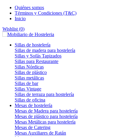
Quiénes somos
Términos y Condiciones (T&C)
Inicio
Wishlist (
0
)
Sillas de hostelería
Sillas de madera para hostelería
Sillas y Sofás Tapizados
Sillas para Restaurante
Sillas Nórdicas
Sillas de plástico
Sillas metálicas
Sillas de bar
Sillas Vintage
Sillas de terraza para hostelería
Sillas de oficina
Mesas de hostelería
Mesas de Madera para hostelería
Mesas de plástico para hostelería
Mesas Metálicas para hostelería
Mesas de Catering
Mesas Auxiliares de Ratán