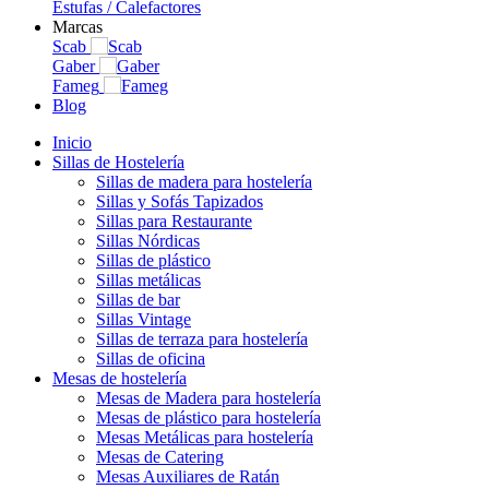
Estufas / Calefactores
Marcas
Scab
Gaber
Fameg
Blog
Inicio
Sillas de Hostelería
Sillas de madera para hostelería
Sillas y Sofás Tapizados
Sillas para Restaurante
Sillas Nórdicas
Sillas de plástico
Sillas metálicas
Sillas de bar
Sillas Vintage
Sillas de terraza para hostelería
Sillas de oficina
Mesas de hostelería
Mesas de Madera para hostelería
Mesas de plástico para hostelería
Mesas Metálicas para hostelería
Mesas de Catering
Mesas Auxiliares de Ratán