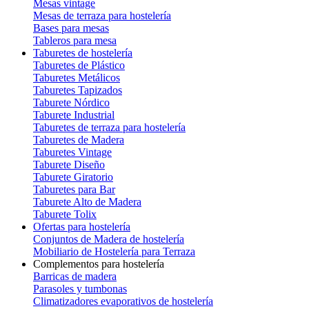
Mesas vintage
Mesas de terraza para hostelería
Bases para mesas
Tableros para mesa
Taburetes de hostelería
Taburetes de Plástico
Taburetes Metálicos
Taburetes Tapizados
Taburete Nórdico
Taburete Industrial
Taburetes de terraza para hostelería
Taburetes de Madera
Taburetes Vintage
Taburete Diseño
Taburete Giratorio
Taburetes para Bar
Taburete Alto de Madera
Taburete Tolix
Ofertas para hostelería
Conjuntos de Madera de hostelería
Mobiliario de Hostelería para Terraza
Complementos para hostelería
Barricas de madera
Parasoles y tumbonas
Climatizadores evaporativos de hostelería