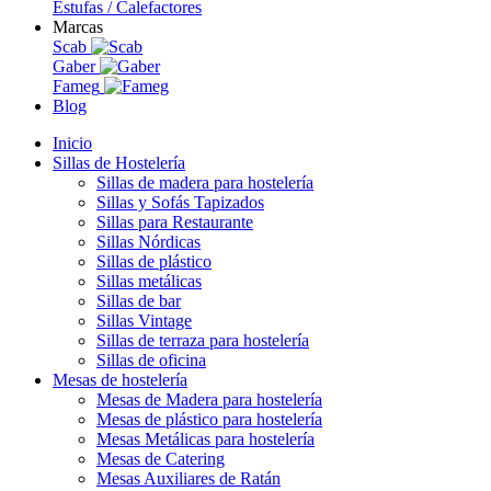
Estufas / Calefactores
Marcas
Scab
Gaber
Fameg
Blog
Inicio
Sillas de Hostelería
Sillas de madera para hostelería
Sillas y Sofás Tapizados
Sillas para Restaurante
Sillas Nórdicas
Sillas de plástico
Sillas metálicas
Sillas de bar
Sillas Vintage
Sillas de terraza para hostelería
Sillas de oficina
Mesas de hostelería
Mesas de Madera para hostelería
Mesas de plástico para hostelería
Mesas Metálicas para hostelería
Mesas de Catering
Mesas Auxiliares de Ratán