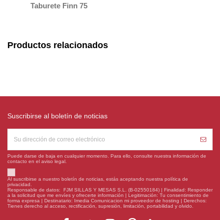
Taburete Finn 75
Productos relacionados
Suscribirse al boletín de noticias
Puede darse de baja en cualquier momento. Para ello, consulte nuestra información de
contacto en el aviso legal.
Al suscribirse a nuestro boletín de noticias, estás aceptando nuestra política de
privacidad.
Responsable de datos: FJM SILLAS Y MESAS S.L. (B-02550184) | Finalidad: Responder
a la solicitud que me envíes y ofrecerte información | Legitimación: Tu consentimiento de
forma expresa | Destinatario: Imedia Comunicacion mi proveedor de hosting | Derechos:
Tienes derecho al acceso, rectificación, supresión, limitación, portabilidad y olvido.