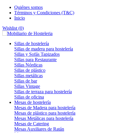
Quiénes somos
Términos y Condiciones (T&C)
Inicio
Wishlist (
0
)
Sillas de hostelería
Sillas de madera para hostelería
Sillas y Sofás Tapizados
Sillas para Restaurante
Sillas Nórdicas
Sillas de plástico
Sillas metálicas
Sillas de bar
Sillas Vintage
Sillas de terraza para hostelería
Sillas de oficina
Mesas de hostelería
Mesas de Madera para hostelería
Mesas de plástico para hostelería
Mesas Metálicas para hostelería
Mesas de Catering
Mesas Auxiliares de Ratán