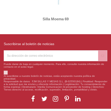
Silla Moema 69
Suscribirse al boletín de noticias
Puede darse de baja en cualquier momento. Para ello, consulte nuestra información de
contacto en el aviso legal.
Al suscribirse a nuestro boletín de noticias, estás aceptando nuestra política de
privacidad.
Responsable de datos: FJM SILLAS Y MESAS S.L. (B-02550184) | Finalidad: Responder
a la solicitud que me envíes y ofrecerte información | Legitimación: Tu consentimiento de
forma expresa | Destinatario: Imedia Comunicacion mi proveedor de hosting | Derechos:
Tienes derecho al acceso, rectificación, supresión, limitación, portabilidad y olvido.