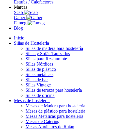
Estufas / Calefactores
Marcas
Scab
Gaber
Fameg
Blog
Inicio
Sillas de Hostelería
Sillas de madera para hostelería
Sillas y Sofás Tapizados
Sillas para Restaurante
Sillas Nórdicas
Sillas de plástico
Sillas metálicas
Sillas de bar
Sillas Vintage
Sillas de terraza para hostelería
Sillas de oficina
Mesas de hostelería
Mesas de Madera para hostelería
Mesas de plástico para hostelería
Mesas Metálicas para hostelería
Mesas de Catering
Mesas Auxiliares de Ratán