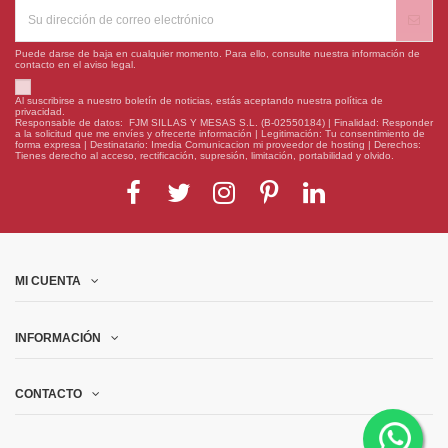
Puede darse de baja en cualquier momento. Para ello, consulte nuestra información de
contacto en el aviso legal.
Al suscribirse a nuestro boletín de noticias, estás aceptando nuestra política de
privacidad.
Responsable de datos: FJM SILLAS Y MESAS S.L. (B-02550184) | Finalidad: Responder
a la solicitud que me envíes y ofrecerte información | Legitimación: Tu consentimiento de
forma expresa | Destinatario: Imedia Comunicacion mi proveedor de hosting | Derechos:
Tienes derecho al acceso, rectificación, supresión, limitación, portabilidad y olvido.
MI CUENTA
INFORMACIÓN
CONTACTO