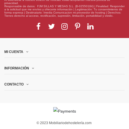
privacidad.
Responsable de datos: FJM SILLAS Y MESAS S.L. (B-02550184) | Finalidad: Responder
a la solicitud que me envíes y ofrecerte información | Legitimación: Tu consentimiento de
forma expresa | Destinatario: Imedia Comunicacion mi proveedor de hosting | Derechos:
Tienes derecho al acceso, rectificación, supresión, limitación, portabilidad y olvido.
MI CUENTA
INFORMACIÓN
CONTACTO
© 2023 Mobiliariodehostelería.com