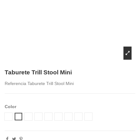
Taburete Trill Stool Mini
Referencia
Taburete Trill Stool Mini
Color
Agave .16
Bianco .00
Grigio .03
Ottanio .49
Rosa Bouquet .08
Tabacco .53
Tortora .10
Senape .56
Antracite .02