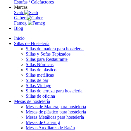
Estufas / Calefactores
Marcas
Scab
Gaber
Fameg
Blog
Inicio
Sillas de Hostelería
Sillas de madera para hostelería
Sillas y Sofás Tapizados
Sillas para Restaurante
Sillas Nórdicas
Sillas de plástico
Sillas metálicas
Sillas de bar
Sillas Vintage
Sillas de terraza para hostelería
Sillas de oficina
Mesas de hostelería
Mesas de Madera para hostelería
Mesas de plástico para hostelería
Mesas Metálicas para hostelería
Mesas de Catering
Mesas Auxiliares de Ratán