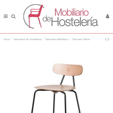
Inicio
Taburetes de hostelería
Taburetes Metálicos
Taburete Skool