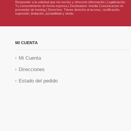
Responder a la solicitud que me envíes y ofrecerte información | Legitimación:
Tu consentimiento de forma expresa | Destinatario: Imedia Comunicacion mi
proveedor de hosting | Derechos: Tienes derecho al acceso, rectificación,
supresión, limitación, portabilidad y olvido.
MI CUENTA
Mi Cuenta
Direcciones
Estado del pedido