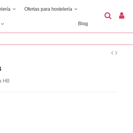
elería
Ofertas para hostelería
Blog
s
B
a HB