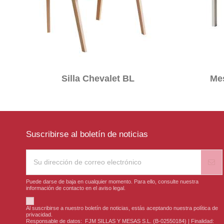
Silla Chevalet BL
Me
Suscribirse al boletín de noticias
Puede darse de baja en cualquier momento. Para ello, consulte nuestra
información de contacto en el aviso legal.
Al suscribirse a nuestro boletín de noticias, estás aceptando nuestra política de
privacidad.
Responsable de datos: FJM SILLAS Y MESAS S.L. (B-02550184) | Finalidad: