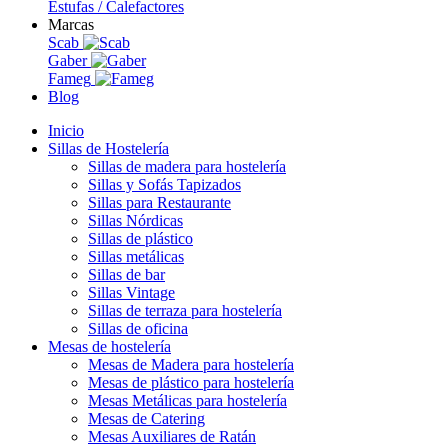
Estufas / Calefactores
Marcas
Scab
Gaber
Fameg
Blog
Inicio
Sillas de Hostelería
Sillas de madera para hostelería
Sillas y Sofás Tapizados
Sillas para Restaurante
Sillas Nórdicas
Sillas de plástico
Sillas metálicas
Sillas de bar
Sillas Vintage
Sillas de terraza para hostelería
Sillas de oficina
Mesas de hostelería
Mesas de Madera para hostelería
Mesas de plástico para hostelería
Mesas Metálicas para hostelería
Mesas de Catering
Mesas Auxiliares de Ratán