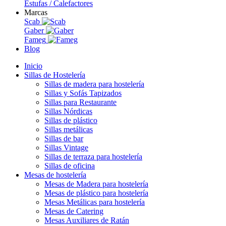
Estufas / Calefactores
Marcas
Scab
Gaber
Fameg
Blog
Inicio
Sillas de Hostelería
Sillas de madera para hostelería
Sillas y Sofás Tapizados
Sillas para Restaurante
Sillas Nórdicas
Sillas de plástico
Sillas metálicas
Sillas de bar
Sillas Vintage
Sillas de terraza para hostelería
Sillas de oficina
Mesas de hostelería
Mesas de Madera para hostelería
Mesas de plástico para hostelería
Mesas Metálicas para hostelería
Mesas de Catering
Mesas Auxiliares de Ratán